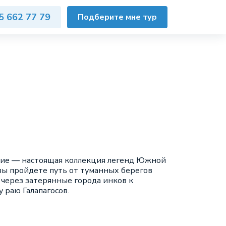
5 662 77 79
Подберите мне тур
вие — настоящая коллекция легенд Южной
вы пройдете путь от туманных берегов
 через затерянные города инков к
 раю Галапагосов.