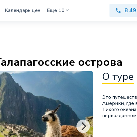
8 49
Календарь цен
Ещё
10
алапагосские острова
О туре
Это путешест
Америки, где 
Тихого океана
первозданному