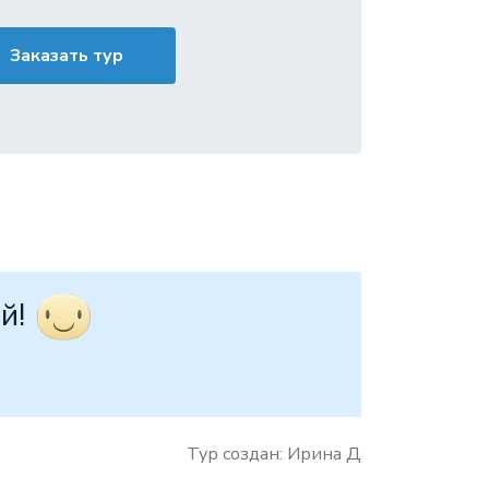
Заказать тур
й!
Тур создан: Ирина Д