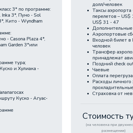
долл/человек
ласс 3* по программе:
Таксы аэропорта 
 Inka 3*, Пуно - Sol
перелетов – US$ 
 3*, Кито - Wyndham
US$ 31 - 47
Дополнительные 
амме:
Аэропортовые с
уно - Casona Plaza 4*,
Входной билет в 
dham Garden 3*или
человек
Трансфер аэропор
принадлежат авиа
рамме тура;
Поздний check ou
уско и Хулиака -
Чаевые
Оплата перегруза
Pасходы личного 
прохладительные 
алапагосах
Cтраховка от не
ршруту Куско - Агуас-
грамме
Стоимость ту
(на человека при двухме
размещении)