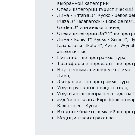
выбранной категории;
Отели категории туристический к
Лима - Britania 3*, Куско - ueños del
Plaza 3* Галапагосы - Lobo de mar
Garden 3* или аналогичные;
Отели категории 3S*/4* по прогр
Лима - Ikonik 4*, Куско - Xima 4*, П
Галапагосы - Ikala 4*, Кито - Wyn
аналогичные;
Питание - по программе тура;
Трансферы и переезды - по прог
Внутренний авиаперелет Лима - К
Лима;
Экскурсии - по программе тура;
Услуги русскоговорящего гида;
Услуги англоговорящего гида на Г
ж/д билет класса Expedition по ма
Кальентес - Куско;
Входные билеты в музей по про
Медицинская страховка