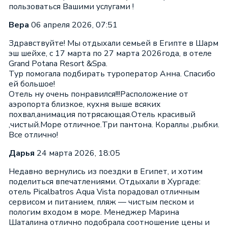
пользоваться Вашими услугами !
Вера
06 апреля 2026, 07:51
Здравствуйте! Мы отдыхали семьей в Египте в Шарм
эш шейхе, с 17 марта по 27 марта 2026года, в отеле
Grand Potana Resort &Spa.
Тур помогала подбирать туроператор Анна. Спасибо
ей большое!
Отель ну очень понравился!!!Расположение от
аэропорта близкое, кухня выше всяких
похвал,анимация потрясающая.Отель красивый
,чистый.Море отличное.Три пантона. Кораллы ,рыбки.
Все отлично!
Дарья
24 марта 2026, 18:05
Недавно вернулись из поездки в Египет, и хотим
поделиться впечатлениями. Отдыхали в Хургаде:
отель Рicalbatros Aqua Vista порадовал отличным
сервисом и питанием, пляж — чистым песком и
пологим входом в море. Менеджер Марина
Шаталина отлично подобрала соотношение цены и