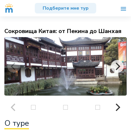
Подберите мне тур
Сокровища Китая: от Пекина до Шанхая
О туре