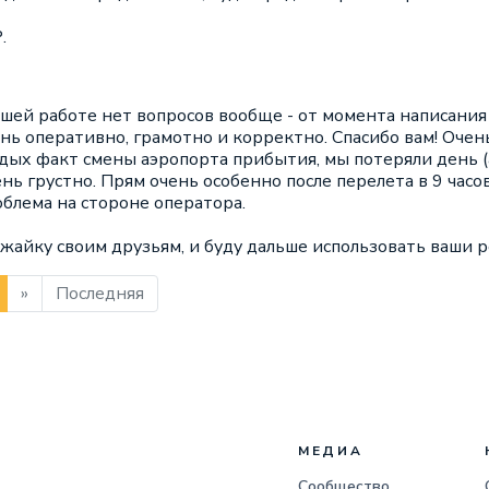
.
ашей работе нет вопросов вообще - от момента написания
ь оперативно, грамотно и корректно. Спасибо вам! Очень
ых факт смены аэропорта прибытия, мы потеряли день (а 
чень грустно. Прям очень особенно после перелета в 9 час
облема на стороне оператора.
йку своим друзьям, и буду дальше использовать ваши ре
»
Последняя
МЕДИА
Сообщество