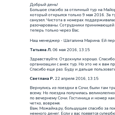
Добрый день!
Большое спасибо за отличный тур на Майо
который открылся только 9 мая 2016. За т
санузел. Чистота в номерах поддерживала
разочарованы. Сотрудники принимающей ст
теперь только через Вас.
Наш менеджер - Шаталина Марина. Ей персо
Татьяна Л.
06 мая 2016, 13:15
Здравствуйте. Отдохнули хорошо. Спасибо.
организации с анех тур. Но это не к вам п
Спасибо еще раз. Буду и дальше пользоват
Светлана Р.
22 апреля 2016, 13:15
Вернулись из поездки в Сочи, были там тр
всему. Но поездка получилась великолепно
по вечернему Сочи. Гостиница и номер как
четко, вовремя.
Вам, Можайка.ру, большущее спасибо за по
немного денег. Если у вас появятся супе