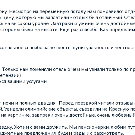
рку. Несмотря на переменную погоду нам понравился отды
у цену, которую мы заплатили - отдых был отличный. Оте
сь на высоком уровне. Завтраки и ужины очень достойные
ороны были на высоте. Еще раз спасибо. Как определимс
нальное спасибо за четкость, пунктуальность и честност
 Только нам поменяли отель о чем мы узнали только по п
ретензии)
ься вашими услугами.
и ночи и полных два дня . Перед поездкой читали отзывы
й. Увидели олимпийские объекты, съездили на Красную по
 на картинке, завтраки очень достойные, очень любезный
ездку. Хотим с вами дружить. Мы пенсионерки, любим пут
рбюджетные предложения, будем рады их рассмотреть.